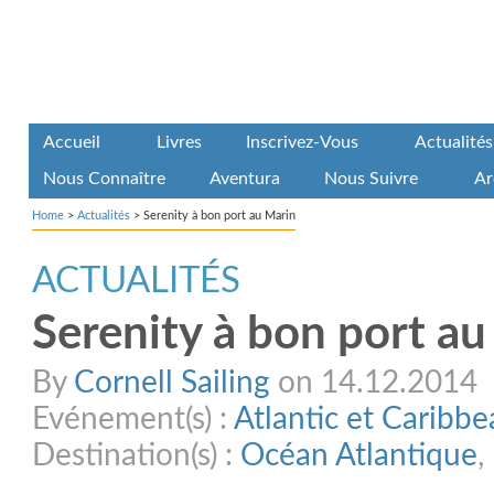
Accueil
Livres
Inscrivez-Vous
Actualités
Nous Connaître
Aventura
Nous Suivre
Ar
Home
>
Actualités
>
Serenity à bon port au Marin
ACTUALITÉS
Serenity à bon port au
By
Cornell Sailing
on 14.12.2014
Evénement(s) :
Atlantic et Caribb
Destination(s) :
Océan Atlantique
,