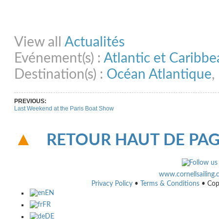
Share on Facebook
Share on Twitter
Share on Pinterest
Share on Link
View all
Actualités
Evénement(s) :
Atlantic et Caribb
Destination(s) :
Océan Atlantique
,
PREVIOUS:
Last Weekend at the Paris Boat Show
RETOUR HAUT DE PA
www.cornellsailing
Privacy Policy
•
Terms & Conditions
• Cop
EN
FR
DE