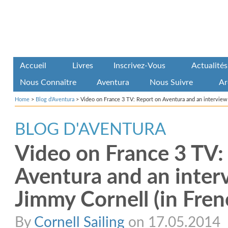
Accueil
Livres
Inscrivez-Vous
Actualités
Nous Connaître
Aventura
Nous Suivre
Ar
Home
>
Blog d'Aventura
>
Video on France 3 TV: Report on Aventura and an interview
BLOG D'AVENTURA
Video on France 3 TV:
Aventura and an inter
Jimmy Cornell (in Fren
By
Cornell Sailing
on 17.05.2014