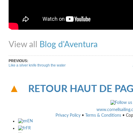
Share on Facebook
Share on Twitter
Share on Pinterest
Share on Link
View all
Blog d'Aventura
PREVIOUS:
Like a silver knife through the water
RETOUR HAUT DE PA
www.cornellsailing
Privacy Policy
•
Terms & Conditions
• Cop
EN
FR